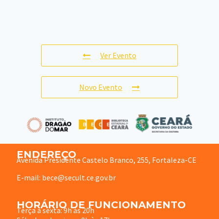
Ver Evento
Novo Evento
ENDEREÇO
Avenida Presidente Castelo Branco, 255, Fortaleza-CE
E-mail: bece@secult.ce.gov.br
HORÁRIO DE FUNCIONAMENTO
Terça à sexta: 9h às 20h