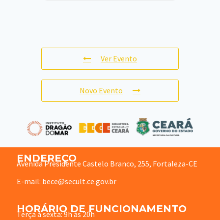
Ver Evento
Novo Evento
ENDEREÇO
Avenida Presidente Castelo Branco, 255, Fortaleza-CE
E-mail: bece@secult.ce.gov.br
HORÁRIO DE FUNCIONAMENTO
Terça à sexta: 9h às 20h