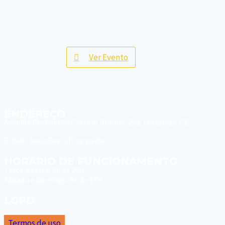
Ver Evento
ENDEREÇO
Avenida Presidente Castelo Branco, 255, Fortaleza-CE
E-mail: bece@secult.ce.gov.br
HORÁRIO DE FUNCIONAMENTO
Terça à sexta: 9h às 20h
Sábado e domingo: 9h às 17h
LGPD
Termos de uso