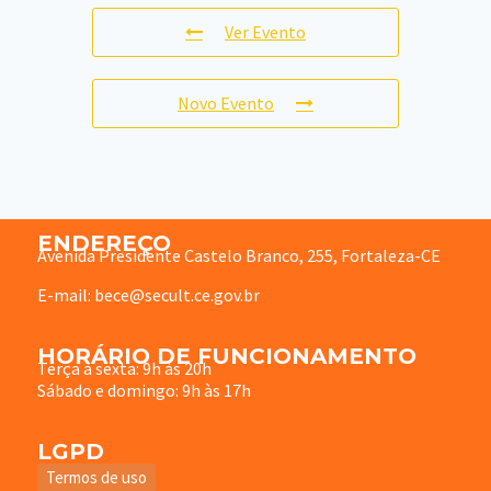
Ver Evento
Novo Evento
ENDEREÇO
Avenida Presidente Castelo Branco, 255, Fortaleza-CE
E-mail: bece@secult.ce.gov.br
HORÁRIO DE FUNCIONAMENTO
Terça à sexta: 9h às 20h
Sábado e domingo: 9h às 17h
LGPD
Termos de uso