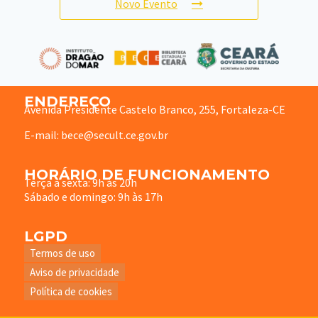
Novo Evento
ENDEREÇO
Avenida Presidente Castelo Branco, 255, Fortaleza-CE
E-mail: bece@secult.ce.gov.br
HORÁRIO DE FUNCIONAMENTO
Terça à sexta: 9h às 20h
Sábado e domingo: 9h às 17h
LGPD
Termos de uso
Aviso de privacidade
Política de cookies