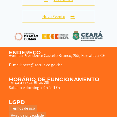
Novo Evento
ENDEREÇO
Avenida Presidente Castelo Branco, 255, Fortaleza-CE
E-mail: bece@secult.ce.gov.br
HORÁRIO DE FUNCIONAMENTO
Terça à sexta: 9h às 20h
Sábado e domingo: 9h às 17h
LGPD
Termos de uso
Aviso de privacidade