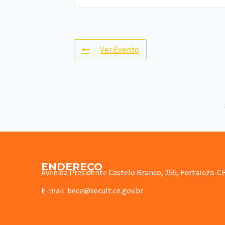
Ver Evento
ENDEREÇO
Avenida Presidente Castelo Branco, 255, Fortaleza-C
E-mail: bece@secult.ce.gov.br