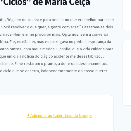
Ciclos” de Maria Celça
oite, Régi me deixou livre para pensar no que era melhor para mim
o você resolver o que quer, a gente conversa!”. Passaram-se dois
lvi nada. Nem ele me procurou mais. Optamos, sem a conversa
tória. Ele, eu não sei, mas eu carregava no peito a esperança da
antos outros, com meus medos. E confiei que a vida cuidaria para
ue um dia a notícia do trágico acidente me desestabilizou,
ra chance. E me restaram o pranto, a dor e os questionamentos.
se ciclo que se encerra, independentemente do nosso querer.
+ Adicionar ao Calendário do Google