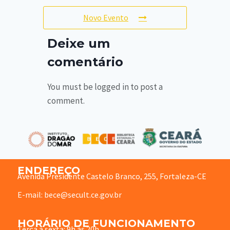
Novo Evento
Deixe um
comentário
You must be logged in to post a
comment.
ENDEREÇO
Avenida Presidente Castelo Branco, 255, Fortaleza-CE
E-mail: bece@secult.ce.gov.br
HORÁRIO DE FUNCIONAMENTO
Terça à sexta: 9h às 20h