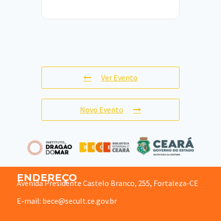
Ver Evento
Novo Evento
ENDEREÇO
Avenida Presidente Castelo Branco, 255, Fortaleza-CE
E-mail: bece@secult.ce.gov.br