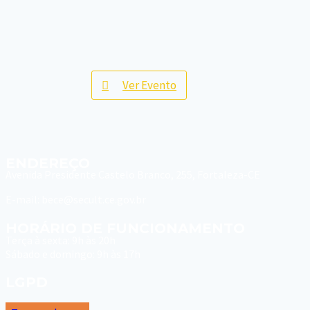
Ver Evento
ENDEREÇO
Avenida Presidente Castelo Branco, 255, Fortaleza-CE
E-mail: bece@secult.ce.gov.br
HORÁRIO DE FUNCIONAMENTO
Terça à sexta: 9h às 20h
Sábado e domingo: 9h às 17h
LGPD