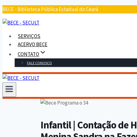
Pular
BECE - Biblioteca Pública Estadual do Ceará
para
o
conteúdo
SERVIÇOS
ACERVO BECE
CONTATO
FALE CONOSCO
Infantil | Contação de 
Menina Sandra na Faze