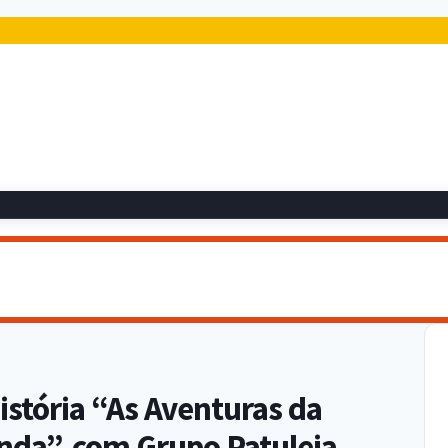
História “As Aventuras da
nda”, com Grupo Patuleia