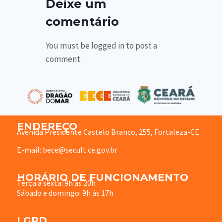
Deixe um
comentário
You must be logged in to post a
comment.
ENDEREÇO
Avenida Presidente Castelo Branco, 255, Fortaleza-CE
E-mail: bece@secult.ce.gov.br
HORÁRIO DE FUNCIONAMENTO
Terça à sexta: 9h às 20h
Sábado e domingo: 9h às 17h
LGPD