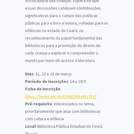
sociocultural das crianças. Espera-se que
essas discussões catalisem contribuições
significativas para o campo das políticas
públicas
para o livro e leitura,
voltadas
para as
infâncias no estado do Ceará, no
reconhecimento do papel fundamental das
bibliotecas para a promoção do direito de
cada criança a explorar e compreender o
mundo por meio do acesso à literatura.
Dias
: 21, 22 e 23 de março
Período de Inscrições
: 14 a 19/3
Ficha de Inscrição
:
https://forms.gle/dvASHnE9WkeMz7EV7
Pré-requisito
: interessados no tema,
prioritariamente que atua com bibliotecas
com cultura e infância
Local
: Biblioteca Pública Estadual do Ceará
(Bece)