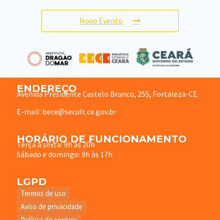
Novo Evento
ENDEREÇO
Avenida Presidente Castelo Branco, 255, Fortaleza-CE
E-mail: bece@secult.ce.gov.br
HORÁRIO DE FUNCIONAMENTO
Terça à sexta: 9h às 20h
Sábado e domingo: 9h às 17h
LGPD
Termos de uso
Aviso de privacidade
Política de cookies