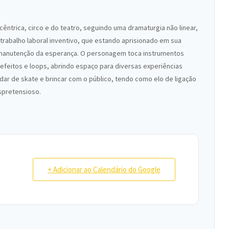
êntrica, circo e do teatro, seguindo uma dramaturgia não linear,
 trabalho laboral inventivo, que estando aprisionado em sua
ara manutenção da esperança. O personagem toca instrumentos
feitos e loops, abrindo espaço para diversas experiências
dar de skate e brincar com o público, tendo como elo de ligação
spretensioso.
+ Adicionar ao Calendário do Google