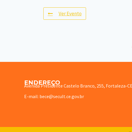
Ver Evento
ENDEREÇO
Avenida Presidente Castelo Branco, 255, Fortaleza-C
E-mail: bece@secult.ce.gov.br