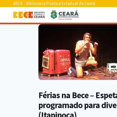
BECE - Biblioteca Pública Estadual do Ceará
Férias na Bece – Espe
programado para diver
(Itapipoca)