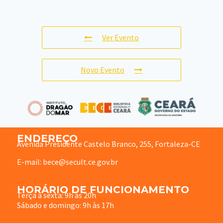
Ver Evento
Novo Evento
ENDEREÇO
Avenida Presidente Castelo Branco, 255, Fortaleza-CE
E-mail: bece@secult.ce.gov.br
HORÁRIO DE FUNCIONAMENTO
Terça à sexta: 9h às 20h
Sábado e domingo: 9h às 17h