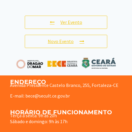
Ver Evento
Novo Evento
ENDEREÇO
Avenida Presidente Castelo Branco, 255, Fortaleza-CE
E-mail: bece@secult.ce.gov.br
HORÁRIO DE FUNCIONAMENTO
Terça à sexta: 9h às 20h
Sábado e domingo: 9h às 17h