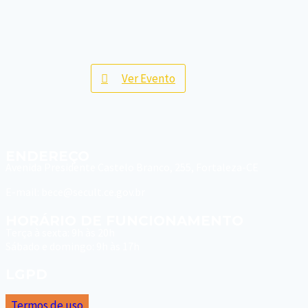
Ver Evento
ENDEREÇO
Avenida Presidente Castelo Branco, 255, Fortaleza-CE
E-mail: bece@secult.ce.gov.br
HORÁRIO DE FUNCIONAMENTO
Terça à sexta: 9h às 20h
Sábado e domingo: 9h às 17h
LGPD
Termos de uso