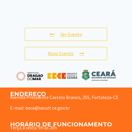
Ver Evento
Novo Evento
ENDEREÇO
Avenida Presidente Castelo Branco, 255, Fortaleza-CE
E-mail: bece@secult.ce.gov.br
HORÁRIO DE FUNCIONAMENTO
Terça à sexta: 9h às 20h