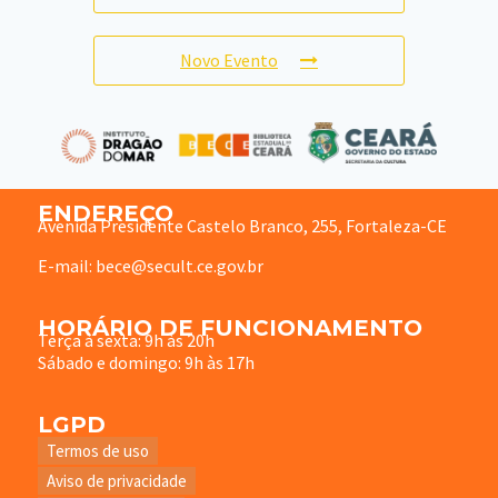
Novo Evento
ENDEREÇO
Avenida Presidente Castelo Branco, 255, Fortaleza-CE
E-mail: bece@secult.ce.gov.br
HORÁRIO DE FUNCIONAMENTO
Terça à sexta: 9h às 20h
Sábado e domingo: 9h às 17h
LGPD
Termos de uso
Aviso de privacidade