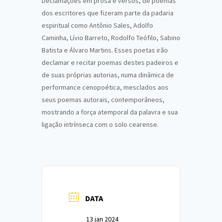
Declamações em prosa e versos, de poemas
dos escritores que fizeram parte da padaria
espiritual como Antônio Sales, Adolfo
Caminha, Lívio Barreto, Rodolfo Teófilo, Sabino
Batista e Álvaro Martins. Esses poetas irão
declamar e recitar poemas destes padeiros e
de suas próprias autorias, numa dinâmica de
performance cenopoética, mesclados aos
seus poemas autorais, contemporâneos,
mostrando a força atemporal da palavra e sua
ligação intrínseca com o solo cearense.
DATA
13 jan 2024