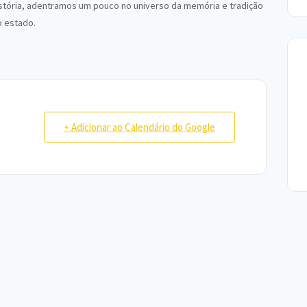
istória, adentramos um pouco no universo da memória e tradição
o estado.
+ Adicionar ao Calendário do Google