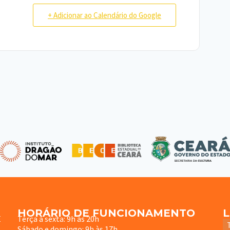
+ Adicionar ao Calendário do Google
HORÁRIO DE FUNCIONAMENTO
E
Terça à sexta: 9h às 20h
Sábado e domingo: 9h às 17h