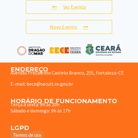
Ver Evento
Novo Evento
ENDEREÇO
Avenida Presidente Castelo Branco, 255, Fortaleza-CE
E-mail: bece@secult.ce.gov.br
HORÁRIO DE FUNCIONAMENTO
Terça à sexta: 9h às 20h
Sábado e domingo: 9h às 17h
LGPD
Termos de uso