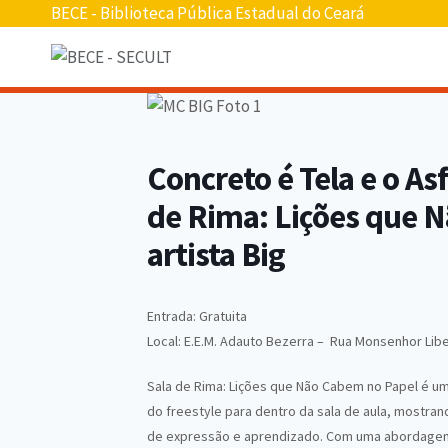
Pular
BECE - Biblioteca Pública Estadual do Ceará
para
o
conteúdo
Concreto é Tela e o Asf
de Rima: Lições que 
artista Big
Entrada: Gratuita
Local: E.E.M. Adauto Bezerra – Rua Monsenhor Libe
Sala de Rima: Lições que Não Cabem no Papel é um
do freestyle para dentro da sala de aula, mostr
de expressão e aprendizado. Com uma abordagem in