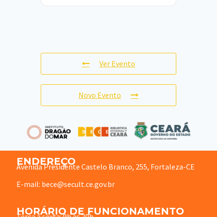
Ver Evento
Novo Evento
ENDEREÇO
Avenida Presidente Castelo Branco, 255, Fortaleza-CE
E-mail: bece@secult.ce.gov.br
HORÁRIO DE FUNCIONAMENTO
Terça à sexta: 9h às 20h