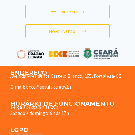
Ver Evento
Novo Evento
ENDEREÇO
Avenida Presidente Castelo Branco, 255, Fortaleza-CE
E-mail: bece@secult.ce.gov.br
HORÁRIO DE FUNCIONAMENTO
Terça à sexta: 9h às 20h
Sábado e domingo: 9h às 17h
LGPD