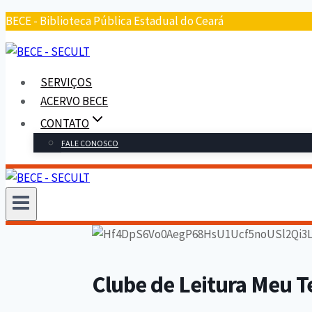
Pular
BECE - Biblioteca Pública Estadual do Ceará
para
o
conteúdo
SERVIÇOS
ACERVO BECE
CONTATO
FALE CONOSCO
Clube de Leitura Meu 