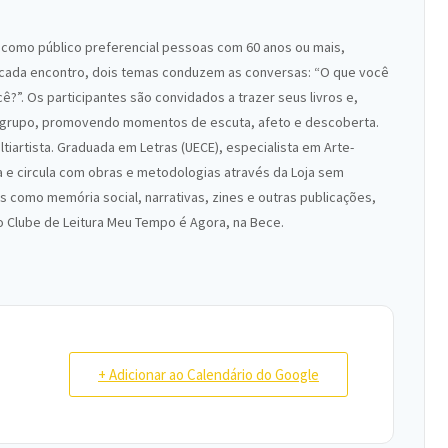
m como público preferencial pessoas com 60 anos ou mais,
. A cada encontro, dois temas conduzem as conversas: “O que você
ê?”. Os participantes são convidados a trazer seus livros e,
o grupo, promovendo momentos de escuta, afeto e descoberta.
iartista. Graduada em Letras (UECE), especialista em Arte-
a e circula com obras e metodologias através da Loja sem
 como memória social, narrativas, zines e outras publicações,
o Clube de Leitura Meu Tempo é Agora, na Bece.
+ Adicionar ao Calendário do Google