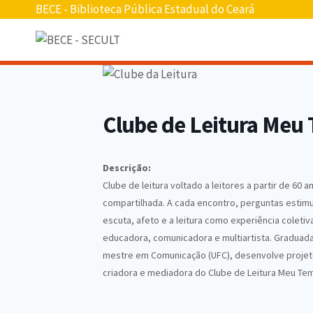
Pular
BECE - Biblioteca Pública Estadual do Ceará
para
o
conteúdo
Clube de Leitura Meu
Descrição:
Clube de leitura voltado a leitores a partir de 60 a
compartilhada. A cada encontro, perguntas estimu
escuta, afeto e a leitura como experiência colet
educadora, comunicadora e multiartista. Graduada
mestre em Comunicação (UFC), desenvolve projetos
criadora e mediadora do Clube de Leitura Meu Te