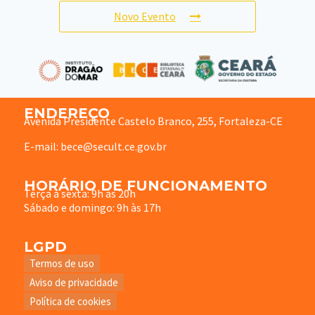
Novo Evento
ENDEREÇO
Avenida Presidente Castelo Branco, 255, Fortaleza-CE
E-mail: bece@secult.ce.gov.br
HORÁRIO DE FUNCIONAMENTO
Terça à sexta: 9h às 20h
Sábado e domingo: 9h às 17h
LGPD
Termos de uso
Aviso de privacidade
Política de cookies