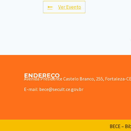
Ver Evento
ENDEREÇO
Avenida Presidente Castelo Branco, 255, Fortaleza-C
E-mail: bece@secult.ce.gov.br
BECE – Bib