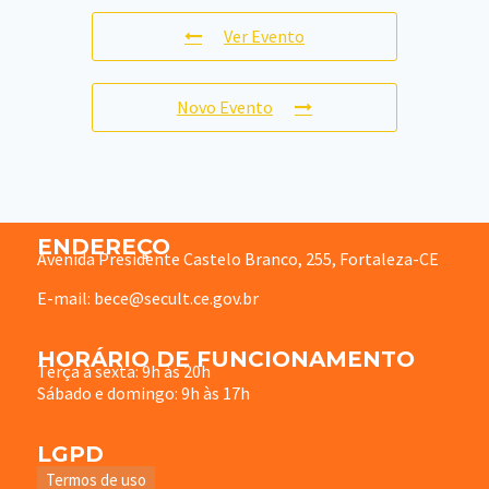
Ver Evento
Novo Evento
ENDEREÇO
Avenida Presidente Castelo Branco, 255, Fortaleza-CE
E-mail: bece@secult.ce.gov.br
HORÁRIO DE FUNCIONAMENTO
Terça à sexta: 9h às 20h
Sábado e domingo: 9h às 17h
LGPD
Termos de uso