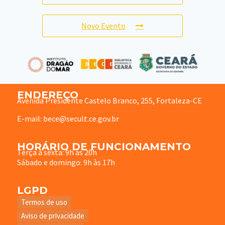
Novo Evento
ENDEREÇO
Avenida Presidente Castelo Branco, 255, Fortaleza-CE
E-mail: bece@secult.ce.gov.br
HORÁRIO DE FUNCIONAMENTO
Terça à sexta: 9h às 20h
Sábado e domingo: 9h às 17h
LGPD
Termos de uso
Aviso de privacidade