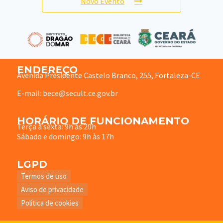
Novo Evento
ENDEREÇO
Avenida Presidente Castelo Branco, 255, Fortaleza-CE
E-mail: bece@secult.ce.gov.br
HORÁRIO DE FUNCIONAMENTO
Terça à sexta: 9h às 20h
Sábado e domingo: 9h às 17h
LGPD
Termos de uso
Aviso de privacidade
Política de cookies