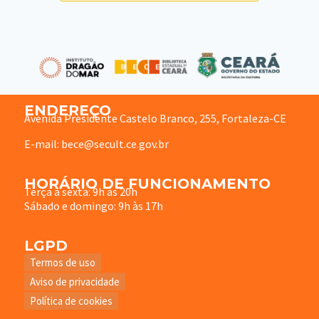
ENDEREÇO
Avenida Presidente Castelo Branco, 255, Fortaleza-CE
E-mail: bece@secult.ce.gov.br
HORÁRIO DE FUNCIONAMENTO
Terça à sexta: 9h às 20h
Sábado e domingo: 9h às 17h
LGPD
Termos de uso
Aviso de privacidade
Política de cookies