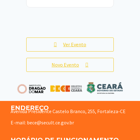
Ver Evento
Novo Evento
ENDEREÇO
Avenida Presidente Castelo Branco, 255, Fortaleza-CE
E-mail: bece@secult.ce.gov.br