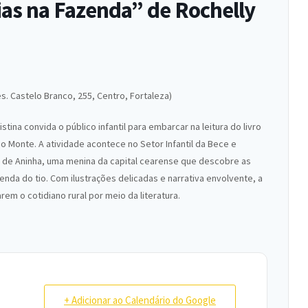
rias na Fazenda” de Rochelly
es. Castelo Branco, 255, Centro, Fortaleza)
tina convida o público infantil para embarcar na leitura do livro
do Monte. A atividade acontece no Setor Infantil da Bece e
a de Aninha, uma menina da capital cearense que descobre as
enda do tio. Com ilustrações delicadas e narrativa envolvente, a
rem o cotidiano rural por meio da literatura.
+ Adicionar ao Calendário do Google