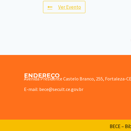
Ver Evento
ENDEREÇO
Avenida Presidente Castelo Branco, 255, Fortaleza-C
E-mail: bece@secult.ce.gov.br
BECE – Bib