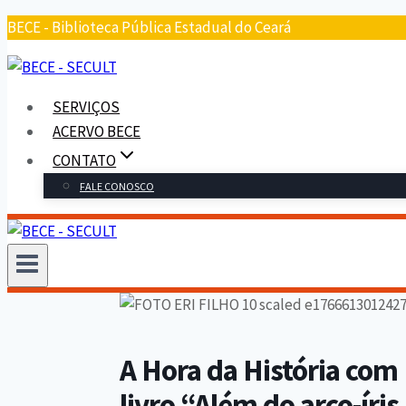
Pular
BECE - Biblioteca Pública Estadual do Ceará
para
o
conteúdo
SERVIÇOS
ACERVO BECE
CONTATO
FALE CONOSCO
A Hora da História com 
livro “Além do arco-íri