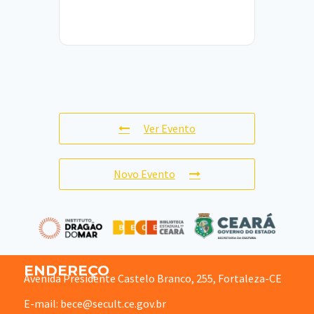
Ver Evento
Novo Evento
ENDEREÇO
Avenida Presidente Castelo Branco, 255, Fortaleza-CE
E-mail: bece@secult.ce.gov.br