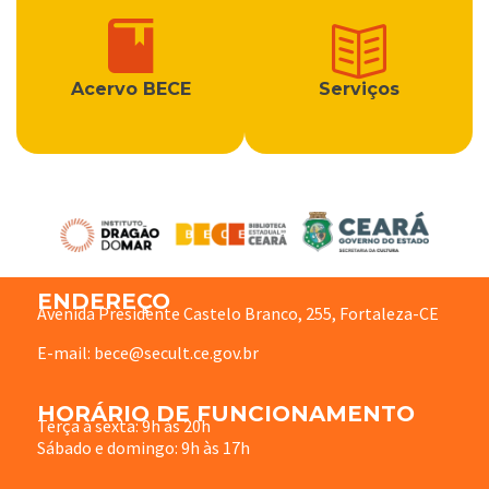
Acervo BECE
Serviços
ENDEREÇO
Avenida Presidente Castelo Branco, 255, Fortaleza-CE
E-mail: bece@secult.ce.gov.br
HORÁRIO DE FUNCIONAMENTO
Terça à sexta: 9h às 20h
Sábado e domingo: 9h às 17h