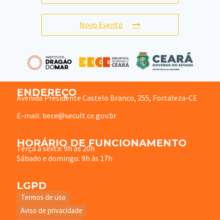
Novo Evento
ENDEREÇO
Avenida Presidente Castelo Branco, 255, Fortaleza-CE
E-mail: bece@secult.ce.gov.br
HORÁRIO DE FUNCIONAMENTO
Terça à sexta: 9h às 20h
Sábado e domingo: 9h às 17h
LGPD
Termos de uso
Aviso de privacidade