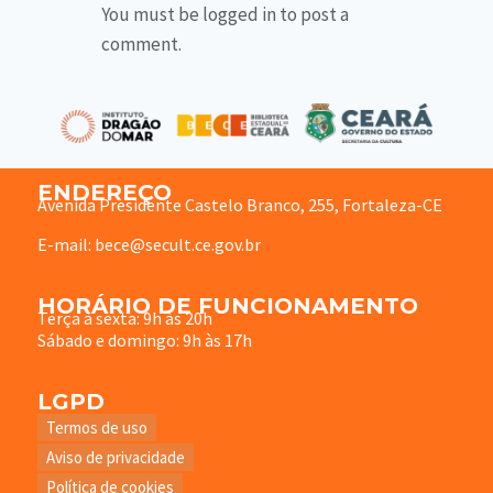
You must be logged in to post a
comment.
ENDEREÇO
Avenida Presidente Castelo Branco, 255, Fortaleza-CE
E-mail: bece@secult.ce.gov.br
HORÁRIO DE FUNCIONAMENTO
Terça à sexta: 9h às 20h
Sábado e domingo: 9h às 17h
LGPD
Termos de uso
Aviso de privacidade
Política de cookies