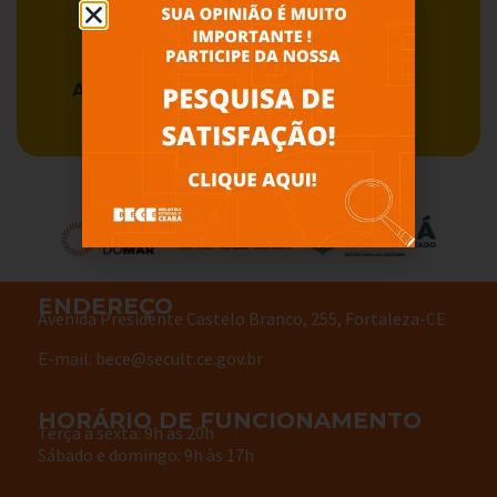
Acervo BECE
Serviços
ENDEREÇO
Avenida Presidente Castelo Branco, 255, Fortaleza-CE
E-mail: bece@secult.ce.gov.br
HORÁRIO DE FUNCIONAMENTO
Terça à sexta: 9h às 20h
Sábado e domingo: 9h às 17h