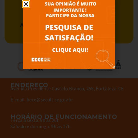
Acervo BECE
Serviços
ENDEREÇO
Avenida Presidente Castelo Branco, 255, Fortaleza-CE
E-mail: bece@secult.ce.gov.br
HORÁRIO DE FUNCIONAMENTO
Terça à sexta: 9h às 20h
Sábado e domingo: 9h às 17h