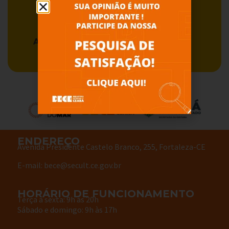
Acervo BECE
Serviços
ENDEREÇO
Avenida Presidente Castelo Branco, 255, Fortaleza-CE
E-mail: bece@secult.ce.gov.br
HORÁRIO DE FUNCIONAMENTO
Terça à sexta: 9h às 20h
Sábado e domingo: 9h às 17h