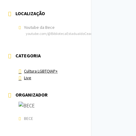
LOCALIZAÇÃO
Youtube da Bece
youtube.com/@BibliotecaEstadualdoCeara
CATEGORIA
Cultura LGBTQIAP+
Live
ORGANIZADOR
BECE