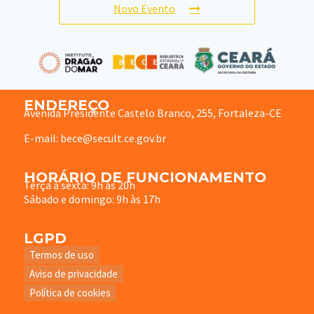
Novo Evento
ENDEREÇO
Avenida Presidente Castelo Branco, 255, Fortaleza-CE
E-mail: bece@secult.ce.gov.br
HORÁRIO DE FUNCIONAMENTO
Terça à sexta: 9h às 20h
Sábado e domingo: 9h às 17h
LGPD
Termos de uso
Aviso de privacidade
Política de cookies