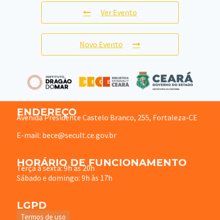
Ver Evento
Novo Evento
ENDEREÇO
Avenida Presidente Castelo Branco, 255, Fortaleza-CE
E-mail: bece@secult.ce.gov.br
HORÁRIO DE FUNCIONAMENTO
Terça à sexta: 9h às 20h
Sábado e domingo: 9h às 17h
LGPD
Termos de uso