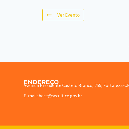
Ver Evento
ENDEREÇO
Avenida Presidente Castelo Branco, 255, Fortaleza-C
E-mail: bece@secult.ce.gov.br