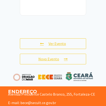
Ver Evento
Novo Evento
ENDEREÇO
Avenida Presidente Castelo Branco, 255, Fortaleza-CE
E-mail: bece@secult.ce.gov.br