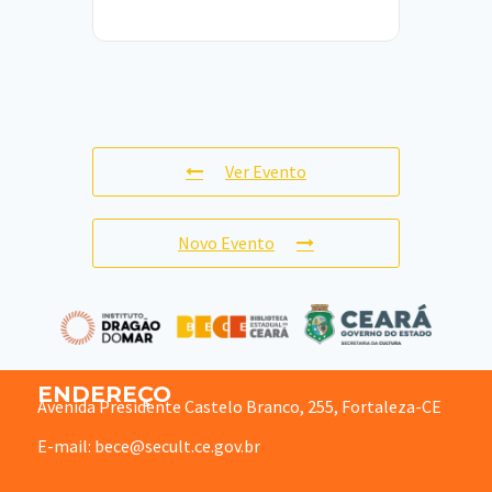
Ver Evento
Novo Evento
ENDEREÇO
Avenida Presidente Castelo Branco, 255, Fortaleza-CE
E-mail: bece@secult.ce.gov.br